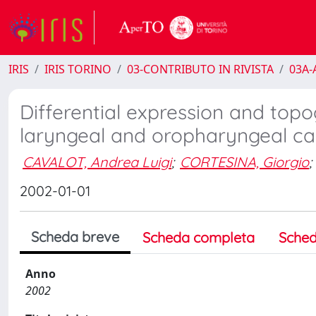
IRIS
IRIS TORINO
03-CONTRIBUTO IN RIVISTA
03A-A
Differential expression and top
laryngeal and oropharyngeal c
CAVALOT, Andrea Luigi
;
CORTESINA, Giorgio
;
2002-01-01
Scheda breve
Scheda completa
Sched
Anno
2002