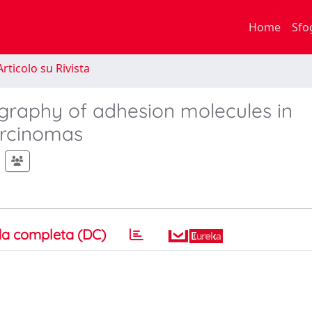
Home
Sfo
rticolo su Rivista
ography of adhesion molecules in
arcinomas
a completa (DC)