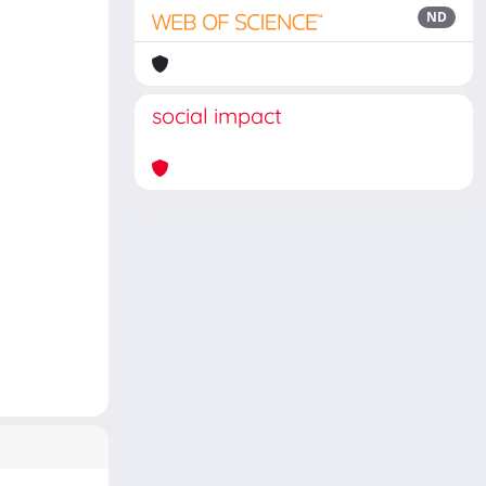
ND
social impact