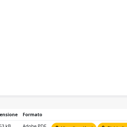
ensione
Formato
53 kB
Adobe PDF