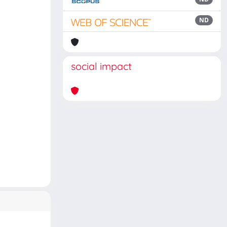
ND
social impact