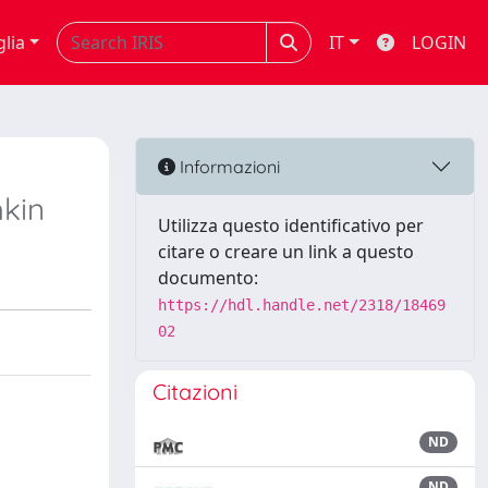
glia
IT
LOGIN
Informazioni
hkin
Utilizza questo identificativo per
citare o creare un link a questo
documento:
https://hdl.handle.net/2318/18469
02
Citazioni
ND
ND