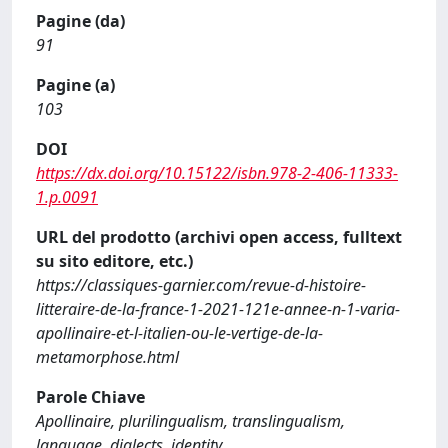
Pagine (da)
91
Pagine (a)
103
DOI
https://dx.doi.org/10.15122/isbn.978-2-406-11333-
1.p.0091
URL del prodotto (archivi open access, fulltext
su sito editore, etc.)
https://classiques-garnier.com/revue-d-histoire-
litteraire-de-la-france-1-2021-121e-annee-n-1-varia-
apollinaire-et-l-italien-ou-le-vertige-de-la-
metamorphose.html
Parole Chiave
Apollinaire, plurilingualism, translingualism,
language, dialects, identity.