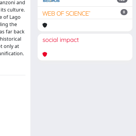
 Manzoni and
ts culture.
0
re of Lago
ding the
as far back
historical
social impact
 only at
nification.