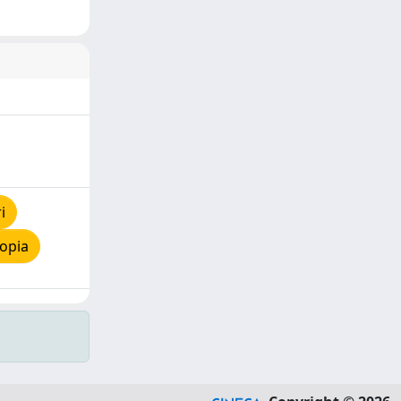
i
opia