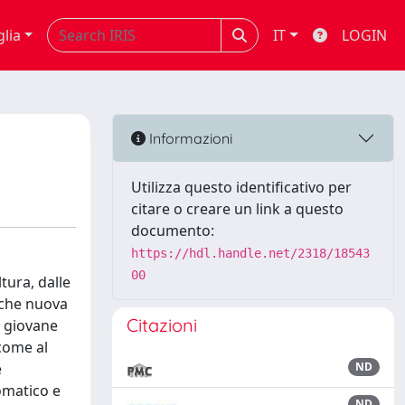
glia
IT
LOGIN
Informazioni
Utilizza questo identificativo per
citare o creare un link a questo
documento:
https://hdl.handle.net/2318/18543
00
tura, dalle
lche nuova
Citazioni
n giovane
come al
e
ND
omatico e
ND