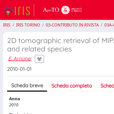
IRIS
IRIS TORINO
03-CONTRIBUTO IN RIVISTA
03A-A
2D tomographic retrieval of M
and related species
E. Arnone
;
2010-01-01
Scheda breve
Scheda completa
Sched
Anno
2010