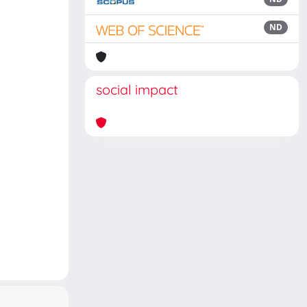
ND
social impact