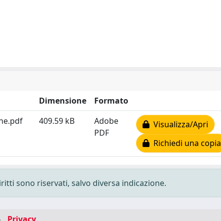
Dimensione
Formato
one.pdf
409.59 kB
Adobe
Visualizza/Apri
PDF
Richiedi una copia
ritti sono riservati, salvo diversa indicazione.
-
Privacy