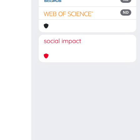
ND
social impact