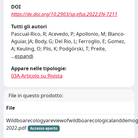
DOI
https://dx.doi.org/10.2903/sp.efsa.2022.EN-7211
Tutti gli autori
Pascual‐Rico, R; Acevedo, P; Apollonio, M; Blanco‐
Aguiar, JA; Body, G; Del Rio, L; Ferroglio, E; Gomez,
A; Keuling, O; Plis, K; Podgórski, T; Preite,
...
espandi
Appare nelle tipologie:
03A-Articolo su Rivista
File in questo prodotto:
File
Wildboarecologyareviewofwildboarecologicalanddemogr
2022.pdf
Accesso aperto