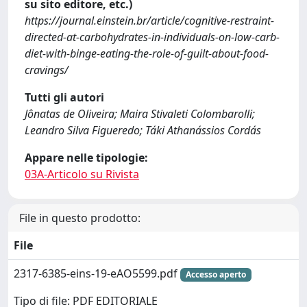
su sito editore, etc.)
https://journal.einstein.br/article/cognitive-restraint-
directed-at-carbohydrates-in-individuals-on-low-carb-
diet-with-binge-eating-the-role-of-guilt-about-food-
cravings/
Tutti gli autori
Jônatas de Oliveira; Maira Stivaleti Colombarolli;
Leandro Silva Figueredo; Táki Athanássios Cordás
Appare nelle tipologie:
03A-Articolo su Rivista
File in questo prodotto:
File
2317-6385-eins-19-eAO5599.pdf
Accesso aperto
Tipo di file: PDF EDITORIALE