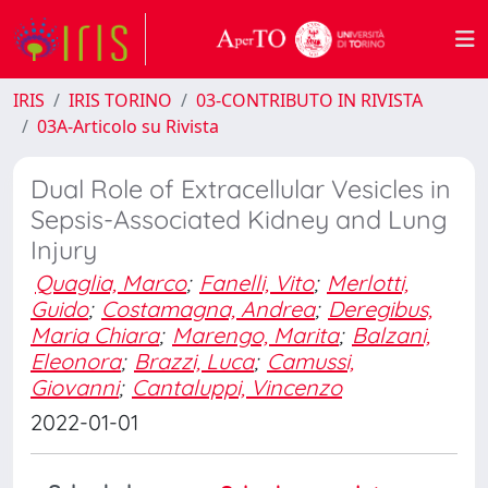
IRIS
IRIS TORINO
03-CONTRIBUTO IN RIVISTA
03A-Articolo su Rivista
Dual Role of Extracellular Vesicles in
Sepsis-Associated Kidney and Lung
Injury
Quaglia, Marco
;
Fanelli, Vito
;
Merlotti,
Guido
;
Costamagna, Andrea
;
Deregibus,
Maria Chiara
;
Marengo, Marita
;
Balzani,
Eleonora
;
Brazzi, Luca
;
Camussi,
Giovanni
;
Cantaluppi, Vincenzo
2022-01-01