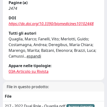
Pagine (a)
2474
DOI
https://dx.doi.org/10.3390/biomedicines10102448
Tutti gli autori
Quaglia, Marco; Fanelli, Vito; Merlotti, Guido;
Costamagna, Andrea; Deregibus, Maria Chiara;
Marengo, Marita; Balzani, Eleonora; Brazzi, Luca;
Camussi
...
espandi
Appare nelle tipologie:
03A-Articolo su Rivista
File in questo prodotto:
File
217 - 2022 Dual Role - Quaglia.pdf
Accesso riservato