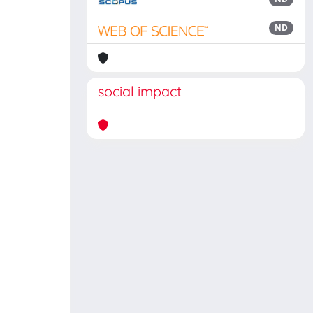
ND
social impact