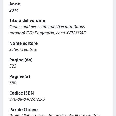
Anno
2014
Titolo del volume
Cento canti per cento anni (Lectura Dantis
romana).II/2: Purgatorio, canti XVIII-XXXIII
Nome editore
Salerno editrice
Pagine (da)
523
Pagine (a)
560
Codice ISBN
978-88-8402-922-5
Parole Chiave
Dante Alighieri; Filosofia medievale; libero arbitrio;