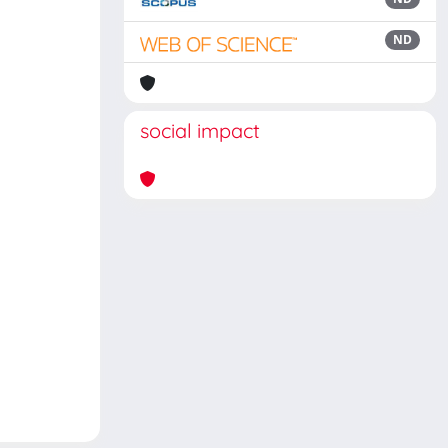
ND
social impact