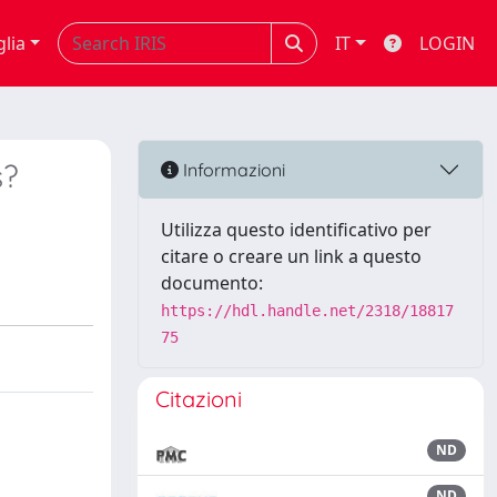
glia
IT
LOGIN
s?
Informazioni
Utilizza questo identificativo per
citare o creare un link a questo
documento:
https://hdl.handle.net/2318/18817
75
Citazioni
ND
ND