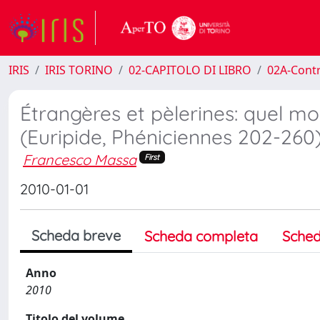
IRIS
IRIS TORINO
02-CAPITOLO DI LIBRO
02A-Contr
Étrangères et pèlerines: quel 
(Euripide, Phéniciennes 202-260
Francesco Massa
First
2010-01-01
Scheda breve
Scheda completa
Sched
Anno
2010
Titolo del volume