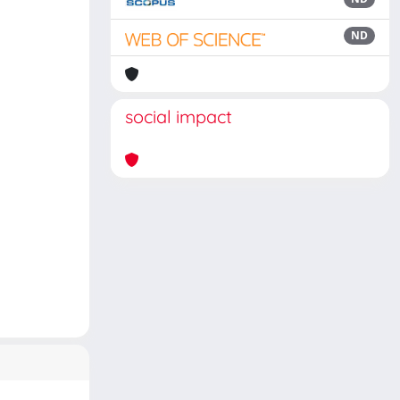
ND
social impact