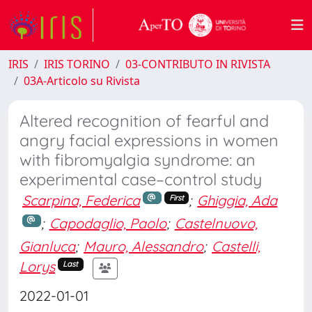
IRIS
IRIS TORINO
03-CONTRIBUTO IN RIVISTA
03A-Articolo su Rivista
Altered recognition of fearful and
angry facial expressions in women
with fibromyalgia syndrome: an
experimental case–control study
Scarpina, Federica
;
Ghiggia, Ada
First
;
Capodaglio, Paolo
;
Castelnuovo,
Gianluca
;
Mauro, Alessandro
;
Castelli,
Lorys
Last
2022-01-01