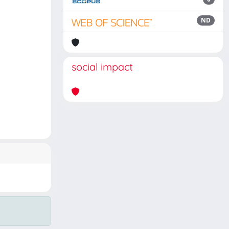
ND
social impact