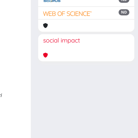
ND
social impact
i