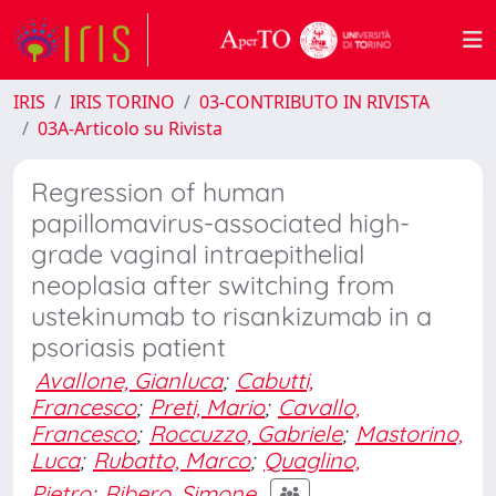
IRIS
IRIS TORINO
03-CONTRIBUTO IN RIVISTA
03A-Articolo su Rivista
Regression of human
papillomavirus-associated high-
grade vaginal intraepithelial
neoplasia after switching from
ustekinumab to risankizumab in a
psoriasis patient
Avallone, Gianluca
;
Cabutti,
Francesco
;
Preti, Mario
;
Cavallo,
Francesco
;
Roccuzzo, Gabriele
;
Mastorino,
Luca
;
Rubatto, Marco
;
Quaglino,
Pietro
;
Ribero, Simone