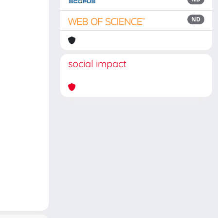
ND
social impact