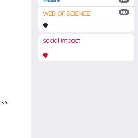
ND
social impact
nti-