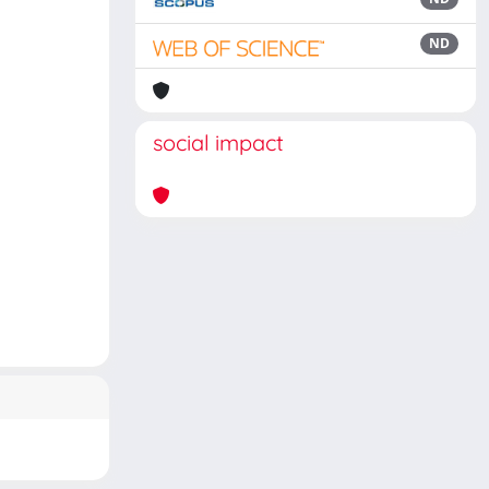
ND
social impact