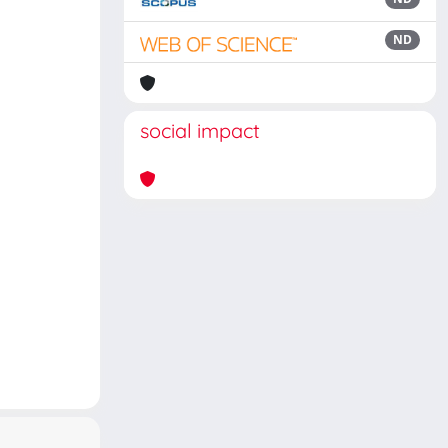
ND
social impact