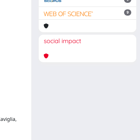
9
social impact
viglia,