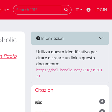
glia
IT
LOGIN
holic
Informazioni
Utilizza questo identificativo per
n Paolo
citare o creare un link a questo
documento:
https://hdl.handle.net/2318/19361
31
Citazioni
6
9