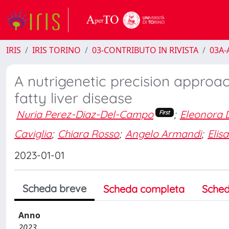
IRIS
IRIS TORINO
03-CONTRIBUTO IN RIVISTA
03A-A
A nutrigenetic precision appro
fatty liver disease
Nuria Perez-Diaz-Del-Campo
;
Eleonora D
First
Caviglia
;
Chiara Rosso
;
Angelo Armandi
;
Elis
2023-01-01
Scheda breve
Scheda completa
Sched
Anno
2023