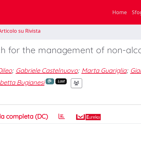
Home
Sfo
rticolo su Rivista
ach for the management of non-alco
ileo
;
Gabriele Castelnuovo
;
Marta Guariglia
;
Gia
abetta Bugianesi
Last
a completa (DC)