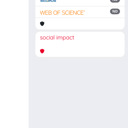
ND
social impact