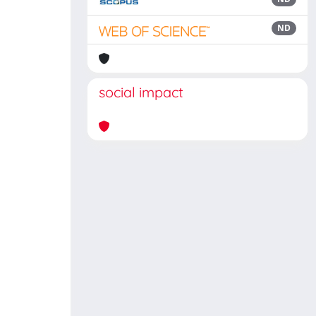
ND
social impact