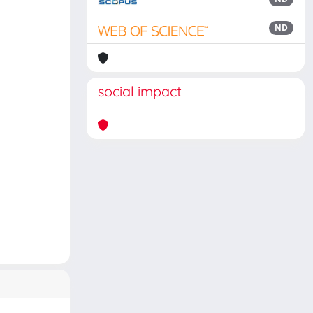
ND
social impact