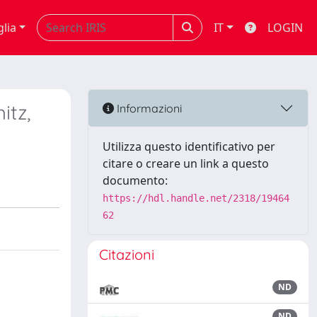
glia
IT
LOGIN
itz,
Informazioni
Utilizza questo identificativo per
citare o creare un link a questo
documento:
https://hdl.handle.net/2318/19464
62
Citazioni
ND
ND