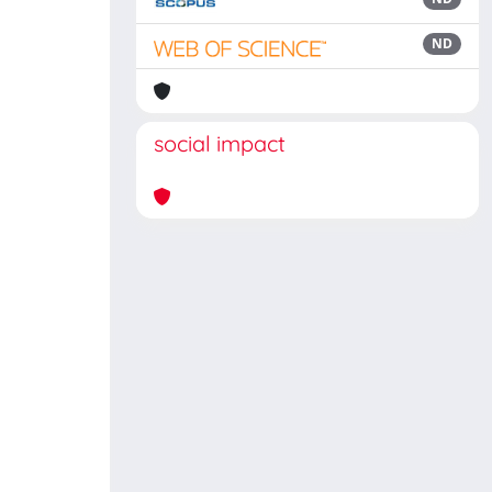
ND
social impact