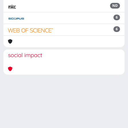
ND
6
6
social impact