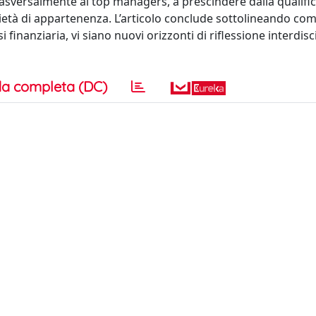
 trasversalmente ai top managers, a prescindere dalla qualifi
ietà di appartenenza. L’articolo conclude sottolineando come
i finanziaria, vi siano nuovi orizzonti di riflessione interdisc
a completa (DC)