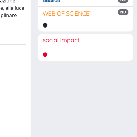
cazione
, alla luce
ND
iplinare
social impact