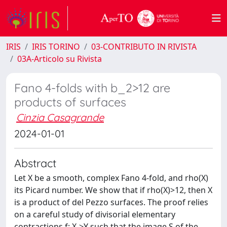
IRIS
IRIS TORINO
03-CONTRIBUTO IN RIVISTA
03A-Articolo su Rivista
Fano 4-folds with b_2>12 are
products of surfaces
Cinzia Casagrande
2024-01-01
Abstract
Let X be a smooth, complex Fano 4-fold, and rho(X)
its Picard number. We show that if rho(X)>12, then X
is a product of del Pezzo surfaces. The proof relies
on a careful study of divisorial elementary
contractions f: X->Y such that the image S of the