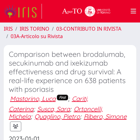
IRIS
IRIS TORINO
03-CONTRIBUTO IN RIVISTA
03A-Articolo su Rivista
Comparison between brodalumab,
secukinumab and ixekizumab
effectiveness and drug survival: A
real-life experience on 638 patients
with psoriasis
Mastorino, Luca
;
Cariti,
First
Caterina
;
Susca, Sara
;
Ortoncelli,
Michela
;
Quaglino, Pietro
;
Ribero, Simone
2023-01-01