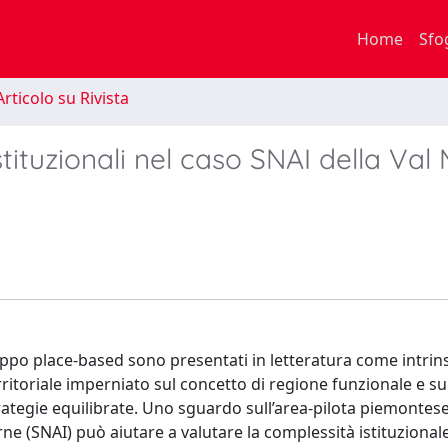
Home
Sfo
rticolo su Rivista
istituzionali nel caso SNAI della Val
sviluppo place-based sono presentati in letteratura come intr
rritoriale imperniato sul concetto di regione funzionale e su
trategie equilibrate. Uno sguardo sull’area-pilota piemontese
ne (SNAI) può aiutare a valutare la complessità istituzional