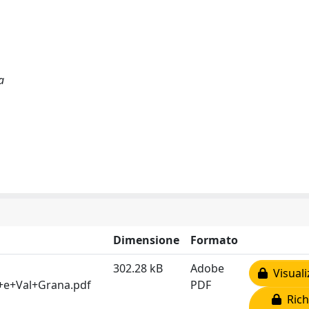
a
Dimensione
Formato
302.28 kB
Adobe
Visuali
a+e+Val+Grana.pdf
PDF
Rich