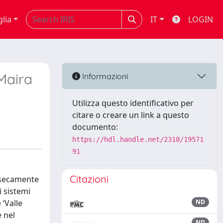
glia
IT
LOGIN
 Maira
Informazioni
Utilizza questo identificativo per
citare o creare un link a questo
documento:
https://hdl.handle.net/2318/19571
91
Citazioni
insecamente
i sistemi
 ‘Valle
ND
e nel
ND