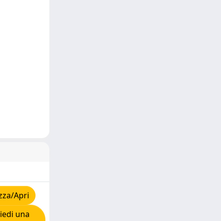
zza/Apri
iedi una