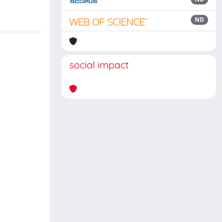
ND
social impact