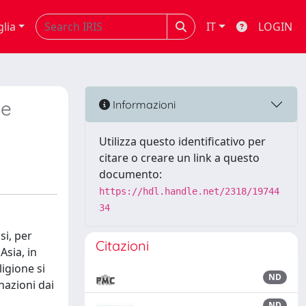
glia
IT
LOGIN
 e
Informazioni
Utilizza questo identificativo per
citare o creare un link a questo
documento:
https://hdl.handle.net/2318/19744
34
si, per
Citazioni
sia, in
igione si
ND
inazioni dai
ND