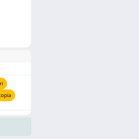
ri
copia