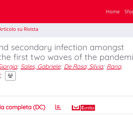
Home
Sfo
rticolo su Rivista
 and secondary infection amongst
in the first two waves of the pandem
Giorgia
;
Sales, Gabriele
;
De Rosa, Silvia
;
Rana,
;
a completa (DC)