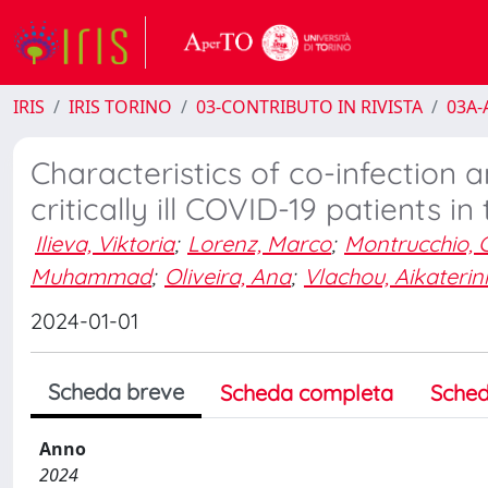
IRIS
IRIS TORINO
03-CONTRIBUTO IN RIVISTA
03A-A
Characteristics of co-infection
critically ill COVID-19 patients 
Ilieva, Viktoria
;
Lorenz, Marco
;
Montrucchio, 
Muhammad
;
Oliveira, Ana
;
Vlachou, Aikaterini
2024-01-01
Scheda breve
Scheda completa
Sched
Anno
2024