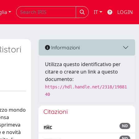
glia
IT
LOGIN
istori
Informazioni
Utilizza questo identificativo per
citare o creare un link a questo
documento:
https://hdl.handle.net/2318/19881
40
mezzo mondo
Citazioni
tensa
 esprimeva
ND
e e novità
ND