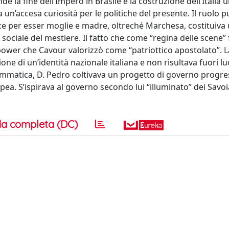
e la fine dell’Impero in Brasile e la costruzione dell’Italia un
accesa curiosità per le politiche del presente. Il ruolo p
ice per esser moglie e madre, oltreché Marchesa, costituiva
ociale del mestiere. Il fatto che come “regina delle scene”
t power che Cavour valorizzò come “patriottico apostolato”. 
one di un’identità nazionale italiana e non risultava fuori lu
mmatica, D. Pedro coltivava un progetto di governo progres
a. S’ispirava al governo secondo lui “illuminato” dei Savoia
a completa (DC)