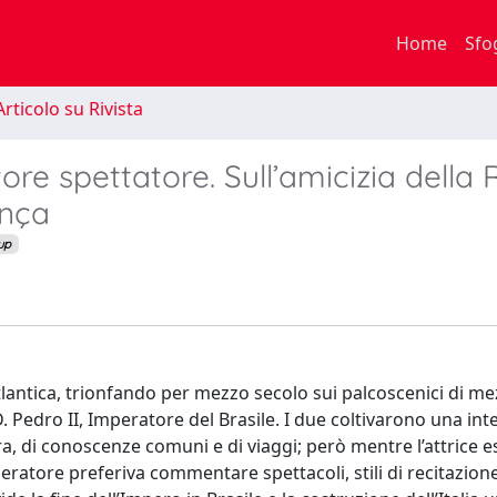
Home
Sfo
rticolo su Rivista
re spettatore. Sull’amicizia della R
ança
up
satlantica, trionfando per mezzo secolo sui palcoscenici di 
D. Pedro II, Imperatore del Brasile. I due coltivarono una in
tura, di conoscenze comuni e di viaggi; però mentre l’attrice
mperatore preferiva commentare spettacoli, stili di recitazion