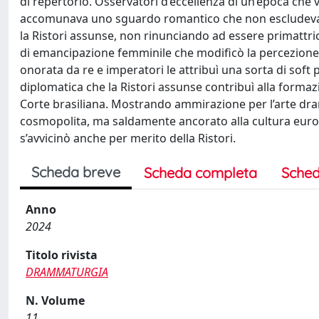
di repertorio. Osservatori d’eccellenza di un’epoca che vid
accomunava uno sguardo romantico che non escludeva un’
la Ristori assunse, non rinunciando ad essere primattr
di emancipazione femminile che modificò la percezione s
onorata da re e imperatori le attribuì una sorta di sof
diplomatica che la Ristori assunse contribuì alla formazi
Corte brasiliana. Mostrando ammirazione per l’arte dra
cosmopolita, ma saldamente ancorato alla cultura europe
s’avvicinò anche per merito della Ristori.
Scheda breve
Scheda completa
Sched
Anno
2024
Titolo rivista
DRAMMATURGIA
N. Volume
11