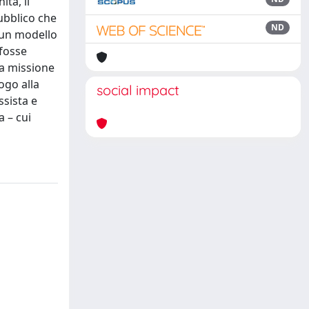
ita, li
ubblico che
ND
 un modello
 fosse
La missione
ogo alla
social impact
sista e
 – cui