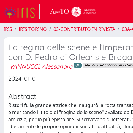
IRIS
IRIS TORINO
03-CONTRIBUTO IN RIVISTA
03A-A
La regina delle scene e l’Imperato
con D. Pedro di Orleans e Brag
VANNUCCI, Alessandra
Membro del Collaboration Gro
2024-01-01
Abstract
Ristori fu la grande attrice che inaugurò la rotta tran
e meritando il titolo di "regina delle scene" avallato da 
amicizia, per lo più epistolare. Si scrivevano di lettera
liberamente le proprie opinioni sui fatti d’attualità, l’I