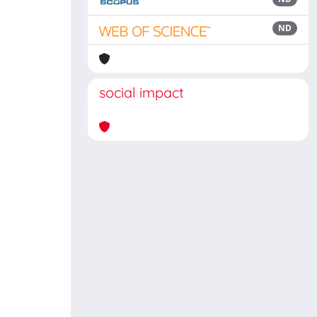
ND
social impact