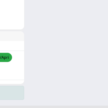
/Apri