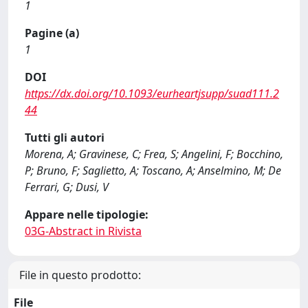
1
Pagine (a)
1
DOI
https://dx.doi.org/10.1093/eurheartjsupp/suad111.2
44
Tutti gli autori
Morena, A; Gravinese, C; Frea, S; Angelini, F; Bocchino,
P; Bruno, F; Saglietto, A; Toscano, A; Anselmino, M; De
Ferrari, G; Dusi, V
Appare nelle tipologie:
03G-Abstract in Rivista
File in questo prodotto:
File