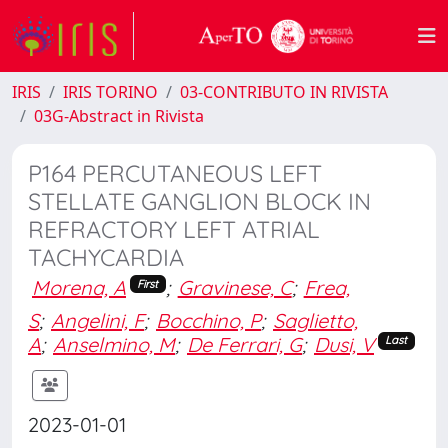
IRIS
IRIS TORINO
03-CONTRIBUTO IN RIVISTA
03G-Abstract in Rivista
P164 PERCUTANEOUS LEFT
STELLATE GANGLION BLOCK IN
REFRACTORY LEFT ATRIAL
TACHYCARDIA
Morena, A
;
Gravinese, C
;
Frea,
First
S
;
Angelini, F
;
Bocchino, P
;
Saglietto,
A
;
Anselmino, M
;
De Ferrari, G
;
Dusi, V
Last
2023-01-01