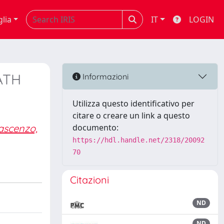
glia
IT
LOGIN
ATH
Informazioni
Utilizza questo identificativo per
citare o creare un link a questo
ascenzo,
documento:
https://hdl.handle.net/2318/20092
70
Citazioni
ND
ND