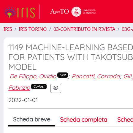
IRIS
IRIS TORINO
03-CONTRIBUTO IN RIVISTA
03G-A
1149 MACHINE-LEARNING BASED
FOR PATIENTS WITH TAKOTSUB
MODEL
De Filippo, Ovidio
;
Pancotti, Corrado
;
Gil
First
Fabrizio
Co-last
2022-01-01
Scheda breve
Scheda completa
Sched