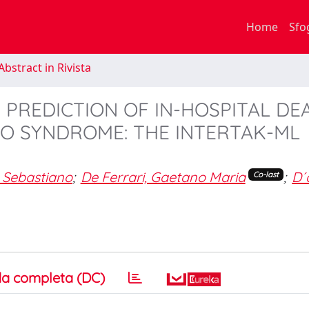
Home
Sfo
bstract in Rivista
 PREDICTION OF IN-HOSPITAL DE
O SYNDROME: THE INTERTAK-ML
i, Sebastiano
;
De Ferrari, Gaetano Maria
;
D´
Co-last
a completa (DC)