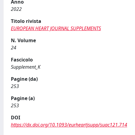
Anno
2022
Titolo rivista
EUROPEAN HEART JOURNAL SUPPLEMENTS
N. Volume
24
Fascicolo
Supplement_K
Pagine (da)
253
Pagine (a)
253
DOI
https://dx.doi.org/10.1093/eurheartjsupp/suac121.714