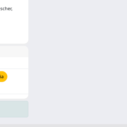
scher,
ia