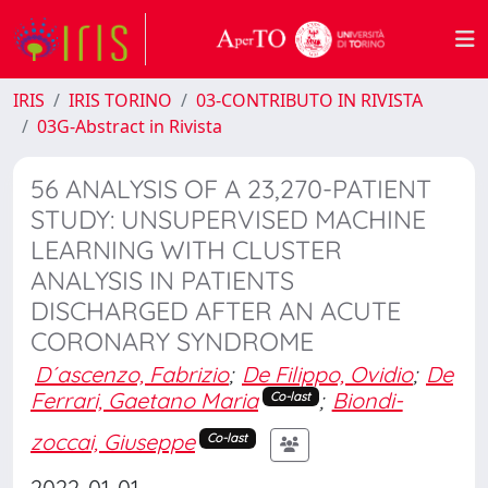
IRIS
IRIS TORINO
03-CONTRIBUTO IN RIVISTA
03G-Abstract in Rivista
56 ANALYSIS OF A 23,270-PATIENT
STUDY: UNSUPERVISED MACHINE
LEARNING WITH CLUSTER
ANALYSIS IN PATIENTS
DISCHARGED AFTER AN ACUTE
CORONARY SYNDROME
D´ascenzo, Fabrizio
;
De Filippo, Ovidio
;
De
Ferrari, Gaetano Maria
;
Biondi-
Co-last
zoccai, Giuseppe
Co-last
2022-01-01