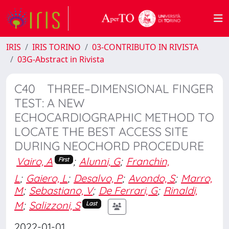
IRIS
IRIS TORINO
03-CONTRIBUTO IN RIVISTA
03G-Abstract in Rivista
C40 THREE–DIMENSIONAL FINGER
TEST: A NEW
ECHOCARDIOGRAPHIC METHOD TO
LOCATE THE BEST ACCESS SITE
DURING NEOCHORD PROCEDURE
Vairo, A
;
Alunni, G
;
Franchin,
First
L
;
Gaiero, L
;
Desalvo, P
;
Avondo, S
;
Marro,
M
;
Sebastiano, V
;
De Ferrari, G
;
Rinaldi,
M
;
Salizzoni, S
Last
2022-01-01