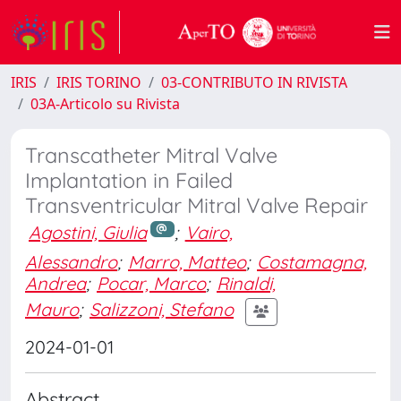
IRIS
IRIS TORINO
03-CONTRIBUTO IN RIVISTA
03A-Articolo su Rivista
Transcatheter Mitral Valve
Implantation in Failed
Transventricular Mitral Valve Repair
Agostini, Giulia
;
Vairo,
Alessandro
;
Marro, Matteo
;
Costamagna,
Andrea
;
Pocar, Marco
;
Rinaldi,
Mauro
;
Salizzoni, Stefano
2024-01-01
Abstract