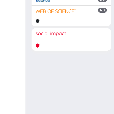
ND
social impact