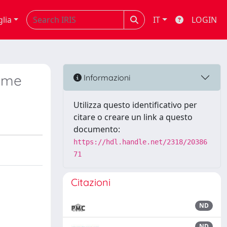
glia
IT
LOGIN
isme
Informazioni
Utilizza questo identificativo per
citare o creare un link a questo
documento:
https://hdl.handle.net/2318/20386
71
Citazioni
ND
ND