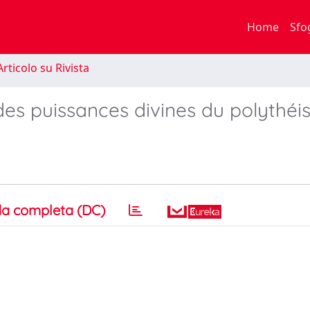
Home
Sfo
rticolo su Rivista
des puissances divines du polythé
a completa (DC)