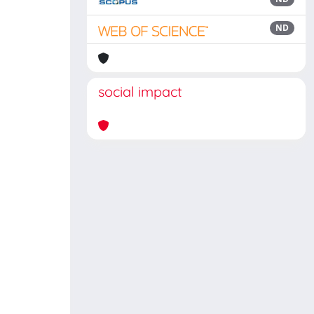
ND
social impact