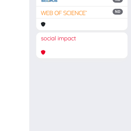
ND
social impact