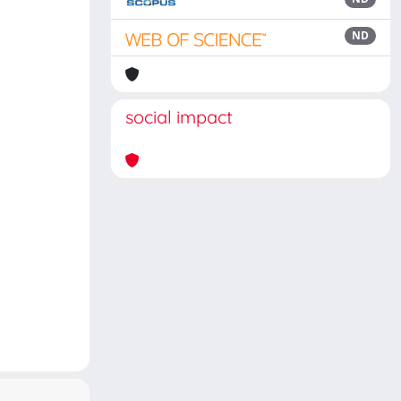
ND
social impact