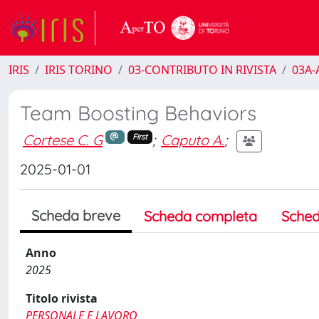
IRIS
IRIS TORINO
03-CONTRIBUTO IN RIVISTA
03A-A
Team Boosting Behaviors
Cortese C. G
;
Caputo A.
;
First
2025-01-01
Scheda breve
Scheda completa
Sched
Anno
2025
Titolo rivista
PERSONALE E LAVORO