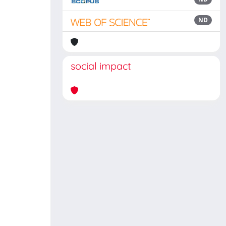
ND
social impact