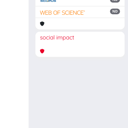
ND
social impact