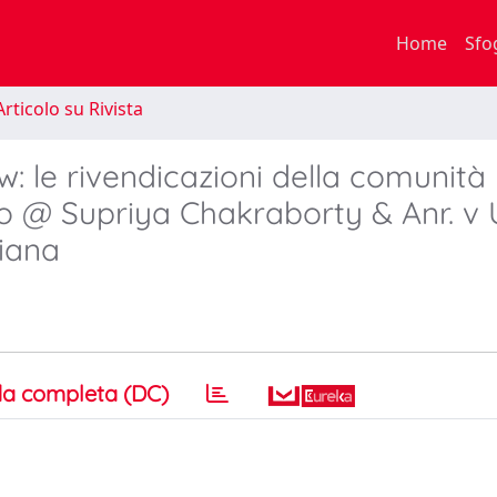
Home
Sfo
rticolo su Rivista
: le rivendicazioni della comunità
o @ Supriya Chakraborty & Anr. v 
diana
a completa (DC)