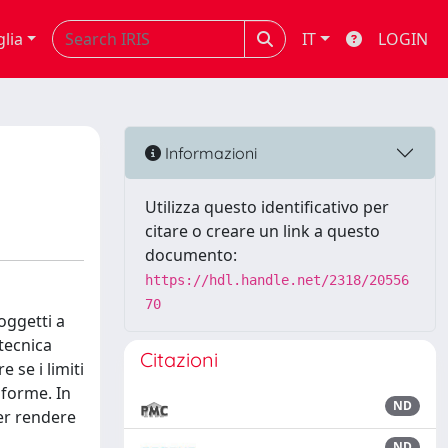
glia
IT
LOGIN
Informazioni
Utilizza questo identificativo per
citare o creare un link a questo
documento:
https://hdl.handle.net/2318/20556
70
soggetti a
tecnica
Citazioni
 se i limiti
aforme. In
ND
per rendere
ND