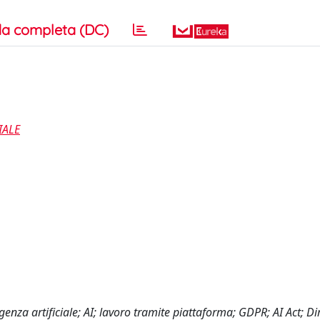
a completa (DC)
IALE
a artificiale; AI; lavoro tramite piattaforma; GDPR; AI Act; Dir