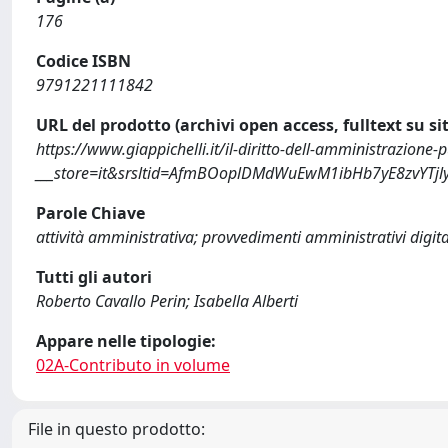
176
Codice ISBN
9791221111842
URL del prodotto (archivi open access, fulltext su sit
https://www.giappichelli.it/il-diritto-dell-amministrazion
___store=it&srsltid=AfmBOoplDMdWuEwM1ibHb7yE8zvYT
Parole Chiave
attività amministrativa; provvedimenti amministrativi digita
Tutti gli autori
Roberto Cavallo Perin; Isabella Alberti
Appare nelle tipologie:
02A-Contributo in volume
File in questo prodotto: