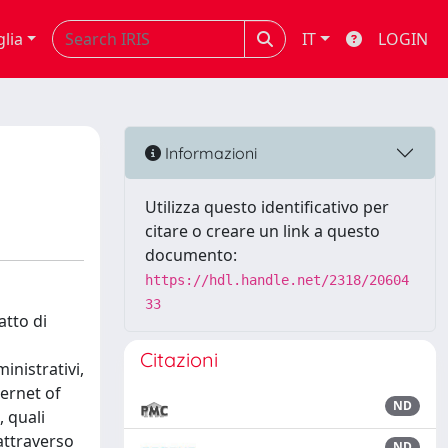
glia
IT
LOGIN
Informazioni
Utilizza questo identificativo per
citare o creare un link a questo
documento:
https://hdl.handle.net/2318/20604
33
atto di
Citazioni
inistrativi,
ternet of
ND
, quali
 attraverso
ND