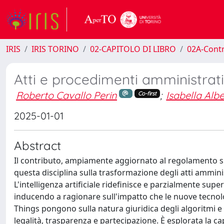
IRIS
IRIS TORINO
02-CAPITOLO DI LIBRO
02A-Contr
Atti e procedimenti amministrativ
Roberto Cavallo Perin
;
Isabella Albe
Co-first
2025-01-01
Abstract
Il contributo, ampiamente aggiornato al regolamento sull
questa disciplina sulla trasformazione degli atti amminis
L'intelligenza artificiale ridefinisce e parzialmente su
inducendo a ragionare sull'impatto che le nuove tecnolo
Things pongono sulla natura giuridica degli algoritmi e 
legalità, trasparenza e partecipazione. È esplorata la ca