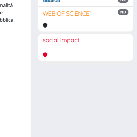
nalità
le
ND
bblica
social impact