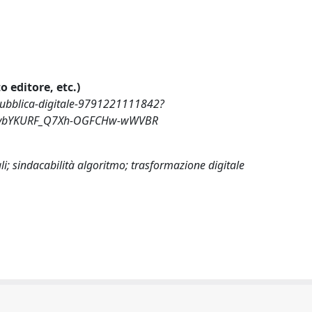
o editore, etc.)
e-pubblica-digitale-9791221111842?
jlybYKURF_Q7Xh-OGFCHw-wWVBR
li; sindacabilità algoritmo; trasformazione digitale